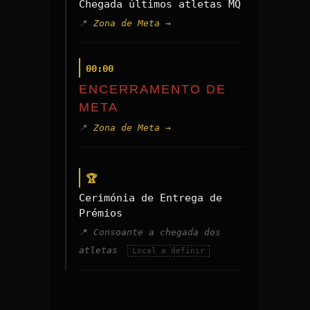
Chegada últimos atletas MQ
Zona de Meta →
00:00
ENCERRAMENTO DE
META
Zona de Meta →
🏆
Cerimónia de Entrega de
Prémios
Consoante a chegada dos
atletas
Local a definir