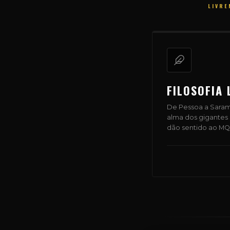
LIVRE
FILOSOFIA 
De Pessoa a Sarama
alma dos gigantes d
dão sentido ao MQ