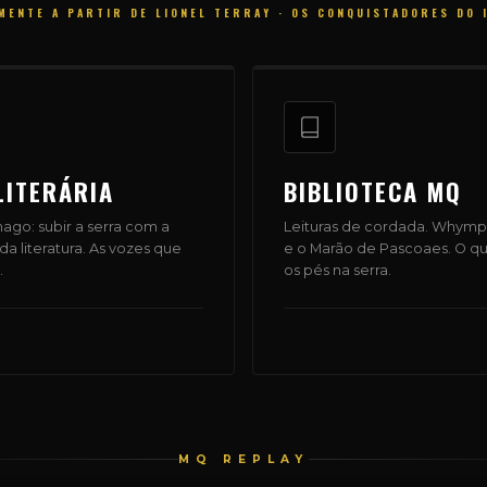
MENTE A PARTIR DE LIONEL TERRAY · OS CONQUISTADORES DO 
LITERÁRIA
BIBLIOTECA MQ
go: subir a serra com a
Leituras de cordada. Whympe
a literatura. As vozes que
e o Marão de Pascoaes. O qu
.
os pés na serra.
MQ REPLAY