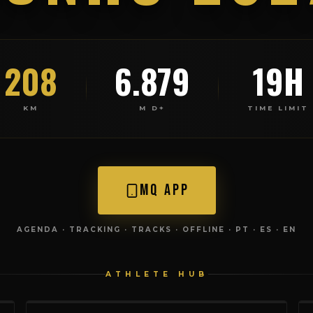
208
6.879
19H
KM
M D+
TIME LIMIT
MQ APP
AGENDA · TRACKING · TRACKS · OFFLINE · PT · ES · EN
ATHLETE HUB