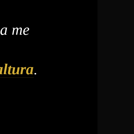
ha me
altura
.