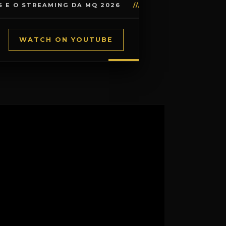
REAMING DA MQ 2026
///
ESP: PUEDES REPASAR TOD
WATCH ON YOUTUBE